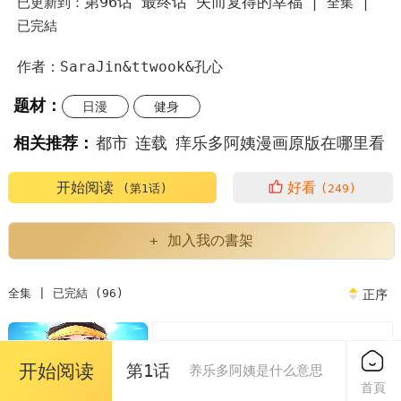
第96话 最终话 失而复得的幸福
已更新到：
|
全集 |
已完結
作者：SaraJin&ttwook&孔心
题材：
日漫
健身
相关推荐：
都市
连载
痒乐多阿姨漫画原版在哪里看
痒乐多阿姨漫画漫画画免费读土豪版
养乐多阿姨
开始阅读
好看
(第1话)
(249)
养乐多阿姨是什么意思
+ 加入我の書架
韩漫痒乐多阿姨漫画原版在哪里看
韩漫痒乐多阿姨
全集 | 已完結 (96)
正序
痒乐多阿姨漫画
痒乐多阿姨漫画免费
第1话 痒乐多阿姨的秘密传闻
免费
看痒乐多阿姨漫画末删减版
痒乐多阿姨免费
开始阅读
第1话
养乐多阿姨是什么意思
2024/05/26
首頁