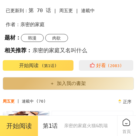
第 70 话
已更新到：
|
周五更 |
連載中
作者：亲密的家庭
题材：
韩漫
肉欲
相关推荐：
亲密的家庭又名叫什么
亲密的家庭漫画为什么不更新了
亲密的家庭繁体
开始阅读
好看
(第1话)
(2083)
亲密的家庭人物介绍
亲密的家庭又叫什么
+ 加入我の書架
亲密的家庭英语
亲密的家庭关系对孩子的影响
周五更
| 連載中 (70)
正序
亲密的家庭泰民
第1章
免费
开始阅读
第1话
亲密的家庭或者朋友中的评价表现了
亲密的家庭火猫&凯瑞
2023/04/07
首頁