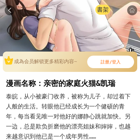
書架
成為会员解锁更多精彩内容~
註册/登入
漫画名称：亲密的家庭火猫&凯瑞
泰皖，从小被豪门收养，被称为儿子，却过着下
人般的生活。转眼他已经成长为一个健硕的青
年，每当看见唯一对他好的娜静心跳就加快。另
一边，总是欺负折磨他的漂亮姐妹和婶婶，也越
来越意识到他已是一个成年男性……