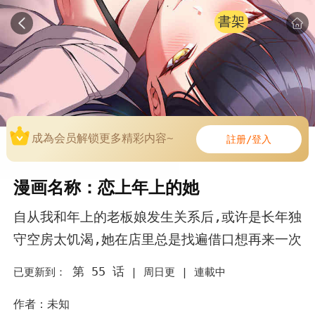
書架
成為会员解锁更多精彩内容~
註册/登入
漫画名称：恋上年上的她
自从我和年上的老板娘发生关系后,或许是长年独
守空房太饥渴,她在店里总是找遍借口想再来一次
第 55 话
已更新到：
|
周日更 |
連載中
作者：未知