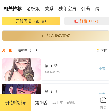
相关推荐：
老板娘
关系
独守空房
饥渴
借口
再来一次
开始阅读
好看
(第1话)
(189)
+ 加入我の書架
周日更
| 連載中 (55)
正序
第 1 话
免费
2025/06/09
第 2 话
免费
2025/06/09
开始阅读
第1话
恋上年上的她
首頁