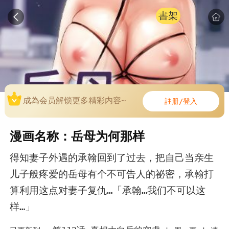
書架
成為会员解锁更多精彩内容~
註册/登入
漫画名称：岳母为何那样
得知妻子外遇的承翰回到了过去，把自己当亲生
儿子般疼爱的岳母有个不可告人的祕密，承翰打
算利用这点对妻子复仇…「承翰…我们不可以这
样…」