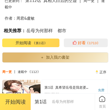
第112话 真相大白后的空虚
已更新到：
|
周一更 |
連
載中
作者：周君&盧敏
相关推荐：
岳母为何那样
都市
岳母为何那样翻译
开始阅读
好看
(第1话)
(1713)
岳母为何那样是哪部韩剧里的台词
+ 加入我の書架
岳母为何那样周君卢敏
岳母为何那样电视剧解说
周一更
| 連載中 (112)
正序
岳母为何那样男主
韩漫岳母为何那样翻译
第1话 真希望岳母是我老婆…
免费
韩漫岳母为何那样
岳母为何那样漫画
2024/08/04
开始阅读
第1话
岳母为何那样
岳母为何那样漫画免费
首頁