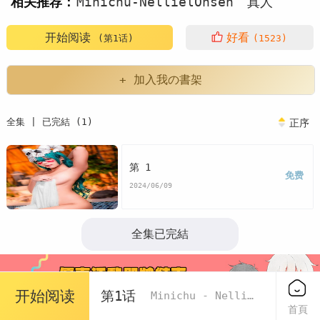
相关推荐：
Minichu-NellielOnsen
真人
写真
开始阅读
好看
(第1话)
(1523)
+ 加入我の書架
全集 | 已完結 (1)
正序
第 1
免费
2024/06/09
全集已完結
开始阅读
第1话
Minichu - Nelliel Onsen
首頁